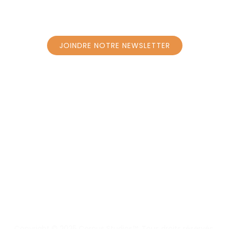
JOINDRE NOTRE NEWSLETTER
JOINDRE NOTRE NEWSLETTER
SUIVEZ-NOUS
ACCUEIL
RÉSERVEZ UN COURS - PROGRAMME
RÉSERVEZ UN COURS PRIVÉ À CAROLY
RÉSERVEZ UN COURS PRIVÉ À BORRENS
MASSAGE
Copyright © 2025 Corpus Studios™. Tous droits réservés.