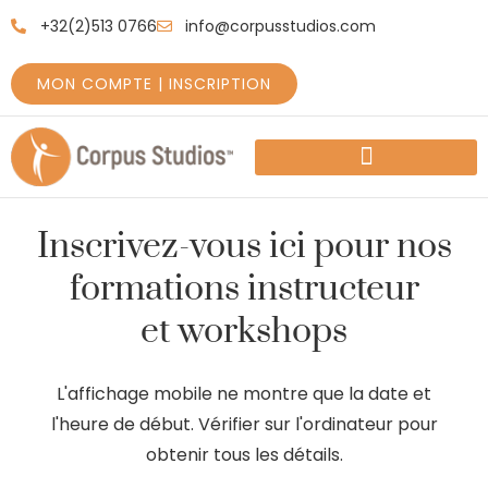
+32(2)513 0766
info@corpusstudios.com
MON COMPTE | INSCRIPTION
COMMENT DÉMARRER
A PROPOS DE NOUS
CE QUE NOUS OFFRONS
Inscrivez-vous ici pour nos
formations instructeur
et workshops
L'affichage mobile ne montre que la date et
l'heure de début. Vérifier sur l'ordinateur pour
obtenir tous les détails.