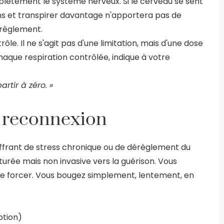
ètement le système nerveux. Si le cerveau se sent
s et transpirer davantage n'apportera pas de
érèglement.
rôle. Il ne s'agit pas d'une limitation, mais d'une dose
haque respiration contrôlée, indique à votre
rtir à zéro. »
t reconnexion
ffrant de stress chronique ou de dérèglement du
urée mais non invasive vers la guérison. Vous
 de forcer. Vous bougez simplement, lentement, en
ption)