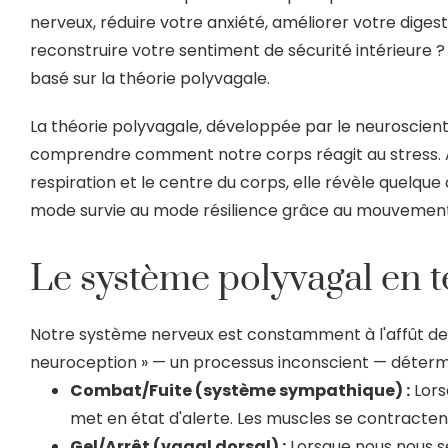
nerveux, réduire votre anxiété, améliorer votre diges
reconstruire votre sentiment de sécurité intérieure ? C
basé sur la théorie polyvagale.
La théorie polyvagale, développée par le neuroscient
comprendre comment notre corps réagit au stress. As
respiration et le centre du corps, elle révèle quelqu
mode survie au mode résilience grâce au mouvement
Le système polyvagal en 
Notre système nerveux est constamment à l'affût de 
neuroception » — un processus inconscient — déter
Combat/Fuite (système sympathique) :
Lors
met en état d'alerte. Les muscles se contractent, 
Gel/Arrêt (vagal dorsal) :
Lorsque nous nous s